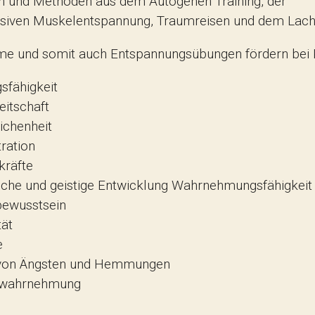
 und Methoden aus dem Autogenen Training, der
siven Muskelentspannung, Traumreisen und dem Lach
me und somit auch Entspannungsübungen fördern bei 
sfähigkeit
eitschaft
ichenheit
ration
räfte
iche und geistige Entwicklung Wahrnehmungsfähigkeit
ewusstsein
tät
e
von Ängsten und Hemmungen
swahrnehmung