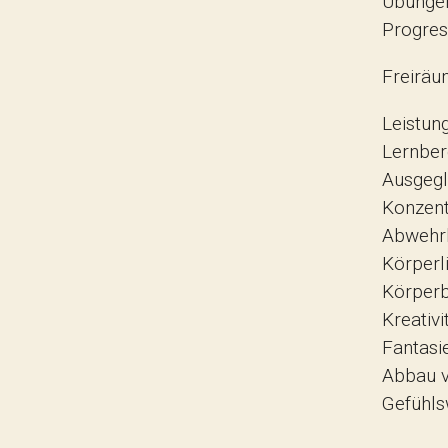
Übungen
Progres
Freiräu
Leistung
Lernber
Ausgegl
Konzent
Abwehrk
Körperl
Körperb
Kreativi
Fantasi
Abbau 
Gefühl