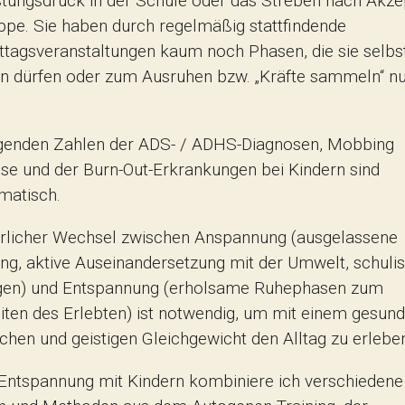
stungsdruck in der Schule oder das Streben nach Akze
ppe. Sie haben durch regelmäßig stattfindende
tagsveranstaltungen kaum noch Phasen, die sie selbs
en dürfen oder zum Ausruhen bzw. „Kräfte sammeln“ n
igenden Zahlen der ADS- / ADHS-Diagnosen, Mobbing
sse und der Burn-Out-Erkrankungen bei Kindern sind
matisch.
ürlicher Wechsel zwischen Anspannung (ausgelassene
g, aktive Auseinandersetzung mit der Umwelt, schuli
gen) und Entspannung (erholsame Ruhephasen zum
iten des Erlebten) ist notwendig, um mit einem gesun
ichen und geistigen Gleichgewicht den Alltag zu erlebe
 Entspannung mit Kindern kombiniere ich verschiedene