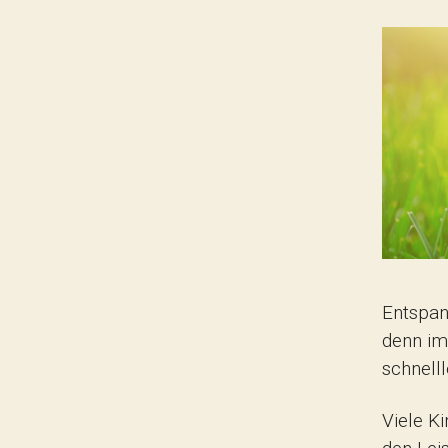
Entspan
denn im
schnelll
Viele K