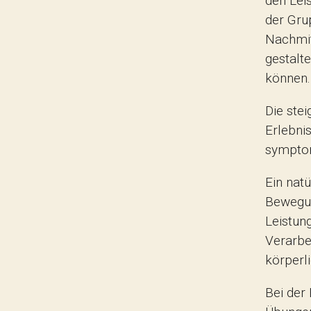
den Lei
der Gru
Nachmit
gestalt
können.
Die ste
Erlebni
sympto
Ein nat
Bewegun
Leistun
Verarbe
körperl
Bei der