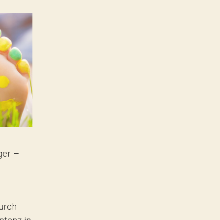
ger –
urch